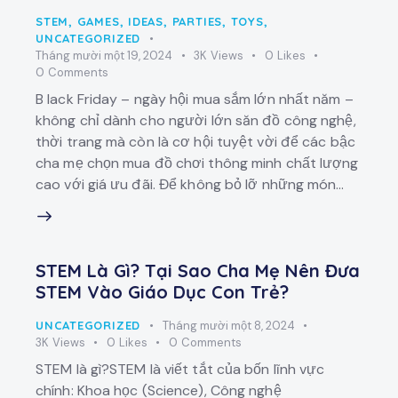
STEM
,
GAMES
,
IDEAS
,
PARTIES
,
TOYS
,
UNCATEGORIZED
Tháng mười một 19, 2024
3K
Views
0
Likes
0
Comments
B lack Friday – ngày hội mua sắm lớn nhất năm –
không chỉ dành cho người lớn săn đồ công nghệ,
thời trang mà còn là cơ hội tuyệt vời để các bậc
cha mẹ chọn mua đồ chơi thông minh chất lượng
cao với giá ưu đãi. Để không bỏ lỡ những món…
STEM Là Gì? Tại Sao Cha Mẹ Nên Đưa
STEM Vào Giáo Dục Con Trẻ?
UNCATEGORIZED
Tháng mười một 8, 2024
3K
Views
0
Likes
0
Comments
STEM là gì?STEM là viết tắt của bốn lĩnh vực
chính: Khoa học (Science), Công nghệ