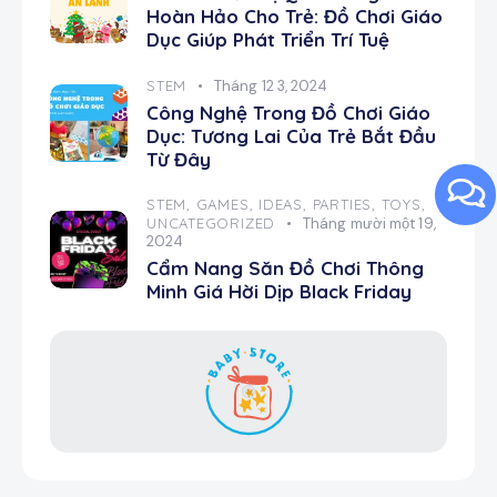
Hoàn Hảo Cho Trẻ: Đồ Chơi Giáo
Dục Giúp Phát Triển Trí Tuệ
STEM
Tháng 12 3, 2024
Công Nghệ Trong Đồ Chơi Giáo
Dục: Tương Lai Của Trẻ Bắt Đầu
Từ Đây
STEM,
GAMES,
IDEAS,
PARTIES,
TOYS,
UNCATEGORIZED
Tháng mười một 19,
2024
Cẩm Nang Săn Đồ Chơi Thông
Minh Giá Hời Dịp Black Friday