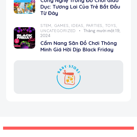
Công Nghệ Trong Đồ Chơi Giáo
Dục: Tương Lai Của Trẻ Bắt Đầu
Từ Đây
STEM,
GAMES,
IDEAS,
PARTIES,
TOYS,
UNCATEGORIZED
Tháng mười một 19,
2024
Cẩm Nang Săn Đồ Chơi Thông
Minh Giá Hời Dịp Black Friday