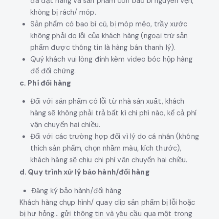
đã đặt hàng và sản phẩm còn bao bì nguyên vẹn,
không bị rách/ móp.
Sản phẩm có bao bì cũ, bị móp méo, trầy xước
không phải do lỗi của khách hàng (ngoại trừ sản
phẩm được thông tin là hàng bán thanh lý).
Quý khách vui lòng đính kèm video bóc hộp hàng
để đối chứng.
c. Phí đổi hàng
Đối với sản phẩm có lỗi từ nhà sản xuất, khách
hàng sẽ không phải trả bất kì chi phí nào, kể cả phí
vận chuyển hai chiều.
Đối với các trường hợp đổi vì lý do cá nhân (không
thích sản phẩm, chọn nhầm màu, kích thước),
khách hàng sẽ chịu chi phí vận chuyển hai chiều.
d. Quy trình xử lý bảo hành/đổi hàng
Đăng ký bảo hành/đổi hàng
Khách hàng chụp hình/ quay clip sản phẩm bị lỗi hoặc
bị hư hỏng… gửi thông tin và yêu cầu qua một trong